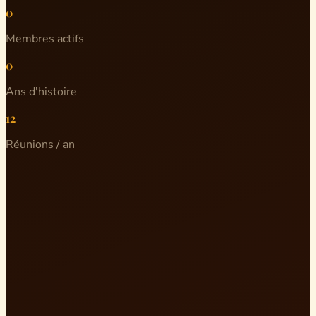
0+
Membres actifs
0+
Ans d'histoire
12
Réunions / an