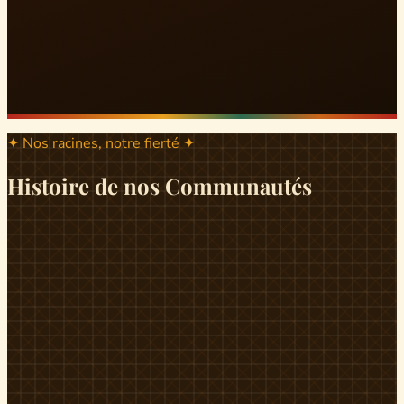
✦ Nos racines, notre fierté ✦
Histoire de nos Communautés
ND
ndikiniméki
Origines
Berceau historique du peuple Banen, Ndikiniméki est