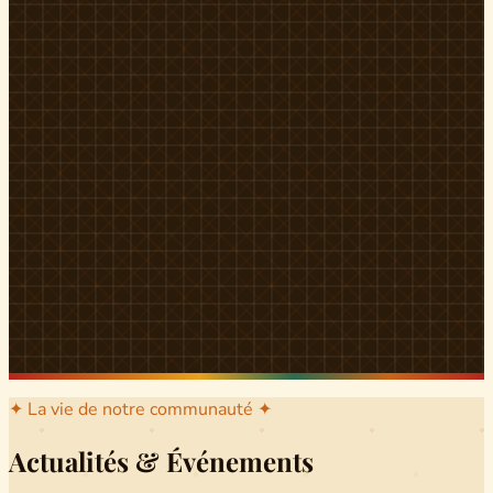
l'arrondissement mère dont sont issus les grands clans qui
ont peuplé Yingui et Nitoukou. Peuple acéphale et fier,
chaque
Munen
régnait sur sa colline en homme libre
Ifeyu
, gouverné non par un roi mais par un patriarche-
devin, garant de la destinée collective.
Traditions
La langue du pays est le
Tunen
, parlée par tous les Banen
et déclinée en plusieurs dialectes selon les cantons. Le
pays Banen s'étend des confins d'Iboutoul au nord
jusqu'aux terres d'Indik Biakat au sud, formant un espace
culturel homogène et cohérent. Aujourd'hui, des cours
de
Tunen
sont dispensés dans les établissements
secondaires de Ndikinimeki, articulés en trois variantes :
Alinga, Toboagn et Fombo pour couvrir l'ensemble des
locuteurs Banen.
Découvrir Ndiki →
✦ La vie de notre communauté ✦
Actualités & Événements